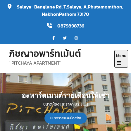
Skip
Salaya- Banglane Rd. T.Salaya, A.Phutamomthon,
to
NakhonPathom 73170
content
0879898736
ภิชญาอพาร์ทเม้นต์
Menu
" PITCHAYA APARTMENT"
Open
the
main
อะพาร์ตเมนต์รายเดือนให้เช่า
menu
ขนาดห้องและราคา ประเ […]
ขนาดราคาและห้องพัก