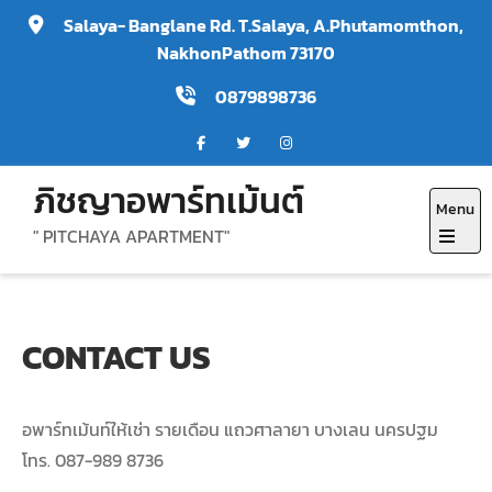
Skip
Salaya- Banglane Rd. T.Salaya, A.Phutamomthon,
to
NakhonPathom 73170
content
0879898736
ภิชญาอพาร์ทเม้นต์
Menu
" PITCHAYA APARTMENT"
Open
the
main
CONTACT US
menu
อพาร์ทเม้นท์ให้เช่า รายเดือน แถวศาลายา บางเลน นครปฐม
โทร. 087-989 8736