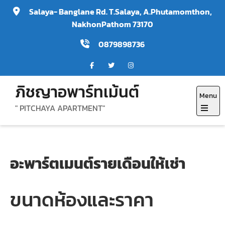
Skip
Salaya- Banglane Rd. T.Salaya, A.Phutamomthon,
to
NakhonPathom 73170
content
0879898736
ภิชญาอพาร์ทเม้นต์
Menu
" PITCHAYA APARTMENT"
Open
the
main
อะพาร์ตเมนต์รายเดือนให้เช่า
menu
ขนาดห้องและราคา