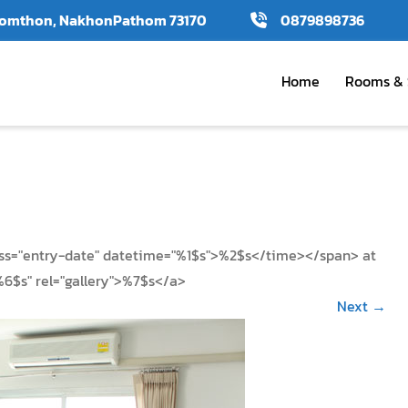
amomthon, NakhonPathom 73170
0879898736
Home
Rooms & 
ass="entry-date" datetime="%1$s">%2$s</time></span> at
%6$s" rel="gallery">%7$s</a>
Next
→