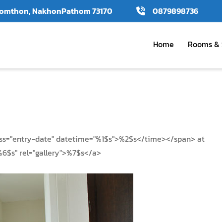
amomthon, NakhonPathom 73170
0879898736
Home
Rooms & 
ass="entry-date" datetime="%1$s">%2$s</time></span> at
%6$s" rel="gallery">%7$s</a>